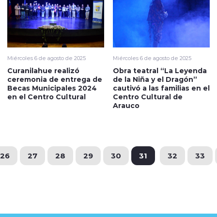
Miércoles 6 de agosto de 2025
Miércoles 6 de agosto de 2025
Curanilahue realizó
Obra teatral “La Leyenda
ceremonia de entrega de
de la Niña y el Dragón”
Becas Municipales 2024
cautivó a las familias en el
en el Centro Cultural
Centro Cultural de
Arauco
26
27
28
29
30
31
32
33