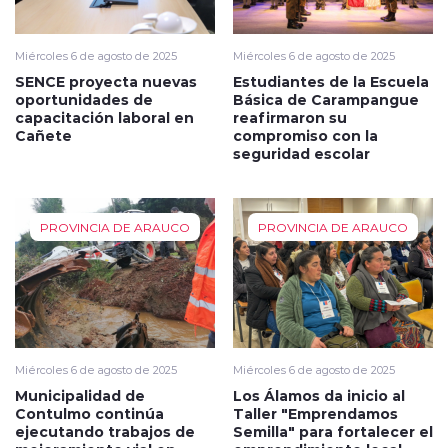
Miércoles 6 de agosto de 2025
Miércoles 6 de agosto de 2025
SENCE proyecta nuevas
Estudiantes de la Escuela
oportunidades de
Básica de Carampangue
capacitación laboral en
reafirmaron su
Cañete
compromiso con la
seguridad escolar
PROVINCIA DE ARAUCO
PROVINCIA DE ARAUCO
Miércoles 6 de agosto de 2025
Miércoles 6 de agosto de 2025
Municipalidad de
Los Álamos da inicio al
Contulmo continúa
Taller "Emprendamos
ejecutando trabajos de
Semilla" para fortalecer el