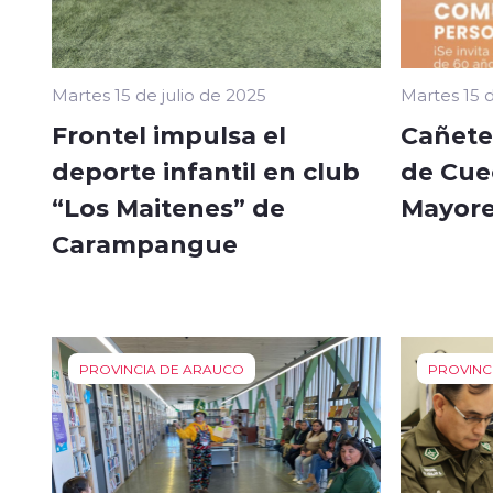
Martes 15 de julio de 2025
Martes 15 d
Frontel impulsa el
Cañete
deporte infantil en club
de Cue
“Los Maitenes” de
Mayor
Carampangue
PROVINCIA DE ARAUCO
PROVINC