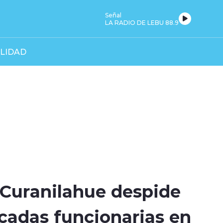
Señal
LA RADIO DE LEBU 88.9
LIDAD
 Curanilahue despide
acadas funcionarias en