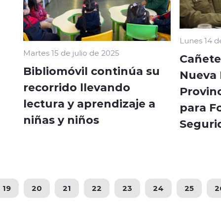
Lunes 14 de
Martes 15 de julio de 2025
Cañete
Bibliomóvil continúa su
Nueva 
recorrido llevando
Provin
lectura y aprendizaje a
para Fo
niñas y niños
Seguri
19
20
21
22
23
24
25
2