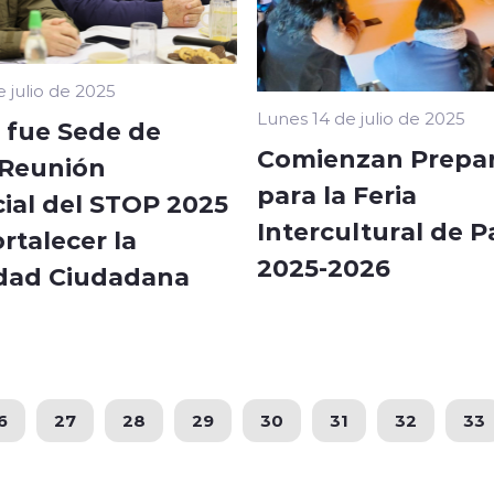
 julio de 2025
Lunes 14 de julio de 2025
 fue Sede de
Comienzan Prepar
Reunión
para la Feria
cial del STOP 2025
Intercultural de 
rtalecer la
2025-2026
dad Ciudadana
6
27
28
29
30
31
32
33