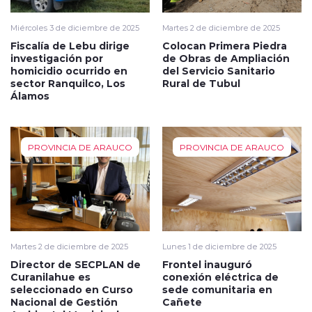
Miércoles 3 de diciembre de 2025
Martes 2 de diciembre de 2025
Fiscalía de Lebu dirige
Colocan Primera Piedra
investigación por
de Obras de Ampliación
homicidio ocurrido en
del Servicio Sanitario
sector Ranquilco, Los
Rural de Tubul
Álamos
PROVINCIA DE ARAUCO
PROVINCIA DE ARAUCO
Martes 2 de diciembre de 2025
Lunes 1 de diciembre de 2025
Director de SECPLAN de
Frontel inauguró
Curanilahue es
conexión eléctrica de
seleccionado en Curso
sede comunitaria en
Nacional de Gestión
Cañete