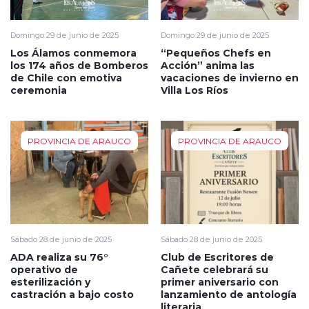
Domingo 29 de junio de 2025
Domingo 29 de junio de 2025
Los Álamos conmemora
“Pequeños Chefs en
los 174 años de Bomberos
Acción” anima las
de Chile con emotiva
vacaciones de invierno en
ceremonia
Villa Los Ríos
PROVINCIA DE ARAUCO
PROVINCIA DE ARAUCO
Sábado 28 de junio de 2025
Sábado 28 de junio de 2025
ADA realiza su 76°
Club de Escritores de
operativo de
Cañete celebrará su
esterilización y
primer aniversario con
castración a bajo costo
lanzamiento de antología
literaria