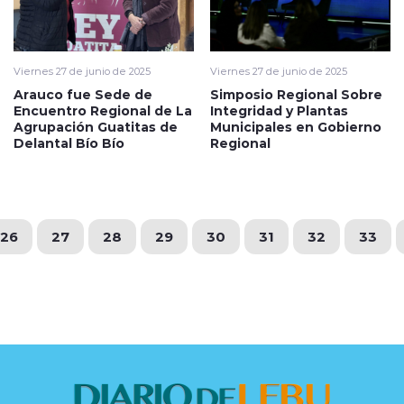
Viernes 27 de junio de 2025
Viernes 27 de junio de 2025
Arauco fue Sede de
Simposio Regional Sobre
Encuentro Regional de La
Integridad y Plantas
Agrupación Guatitas de
Municipales en Gobierno
Delantal Bío Bío
Regional
26
27
28
29
30
31
32
33