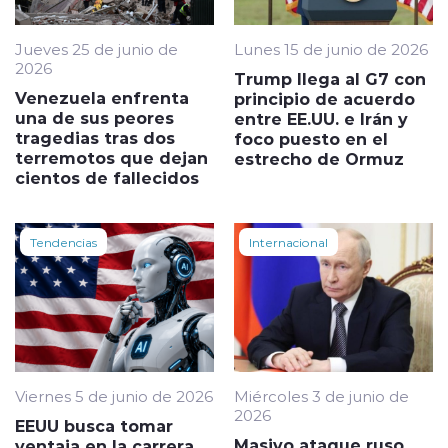
Jueves 25 de junio de
Lunes 15 de junio de 2026
2026
Trump llega al G7 con
Venezuela enfrenta
principio de acuerdo
una de sus peores
entre EE.UU. e Irán y
tragedias tras dos
foco puesto en el
terremotos que dejan
estrecho de Ormuz
cientos de fallecidos
Tendencias
Internacional
Viernes 5 de junio de 2026
Miércoles 3 de junio de
2026
EEUU busca tomar
Masivo ataque ruso
ventaja en la carrera