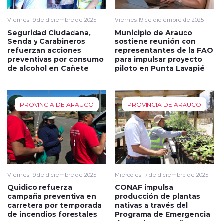
Viernes 19 de diciembre de 2025
Viernes 19 de diciembre de 2025
Seguridad Ciudadana,
Municipio de Arauco
Senda y Carabineros
sostiene reunión con
refuerzan acciones
representantes de la FAO
preventivas por consumo
para impulsar proyecto
de alcohol en Cañete
piloto en Punta Lavapié
PROVINCIA DE ARAUCO
PROVINCIA DE ARAUCO
Viernes 19 de diciembre de 2025
Miércoles 17 de diciembre de 2025
Quidico refuerza
CONAF impulsa
campaña preventiva en
producción de plantas
carretera por temporada
nativas a través del
de incendios forestales
Programa de Emergencia