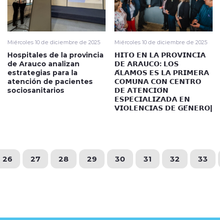
Miércoles 10 de diciembre de 2025
Miércoles 10 de diciembre de 2025
Hospitales de la provincia
𝗛𝗜𝗧𝗢 𝗘𝗡 𝗟𝗔 𝗣𝗥𝗢𝗩𝗜𝗡𝗖𝗜𝗔
de Arauco analizan
𝗗𝗘 𝗔𝗥𝗔𝗨𝗖𝗢: 𝗟𝗢𝗦
estrategias para la
𝗔́𝗟𝗔𝗠𝗢𝗦 𝗘𝗦 𝗟𝗔 𝗣𝗥𝗜𝗠𝗘𝗥𝗔
atención de pacientes
𝗖𝗢𝗠𝗨𝗡𝗔 𝗖𝗢𝗡 𝗖𝗘𝗡𝗧𝗥𝗢
sociosanitarios
𝗗𝗘 𝗔𝗧𝗘𝗡𝗖𝗜𝗢́𝗡
𝗘𝗦𝗣𝗘𝗖𝗜𝗔𝗟𝗜𝗭𝗔𝗗𝗔 𝗘𝗡
𝗩𝗜𝗢𝗟𝗘𝗡𝗖𝗜𝗔𝗦 𝗗𝗘 𝗚𝗘́𝗡𝗘𝗥𝗢|
26
27
28
29
30
31
32
33