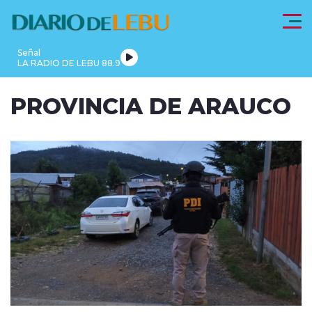
Click acá para ir directamente al contenido
Señal
LA RADIO DE LEBU 88.9
PROVINCIA
PROVINCIA DE ARAUCO
LEBU
DE
REGIONALES
FRONTEL
ACTUALIDAD
ARAUCO
modo claro