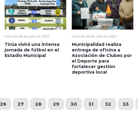
Viernes 18 de julio de 2025
Viernes 18 de julio de 2025
Tirúa vivirá una intensa
Municipalidad realiza
jornada de fútbol en el
entrega de oficina a
Estadio Municipal
Asociación de Clubes por
el Deporte para
fortalecer gestión
deportiva local
26
27
28
29
30
31
32
33