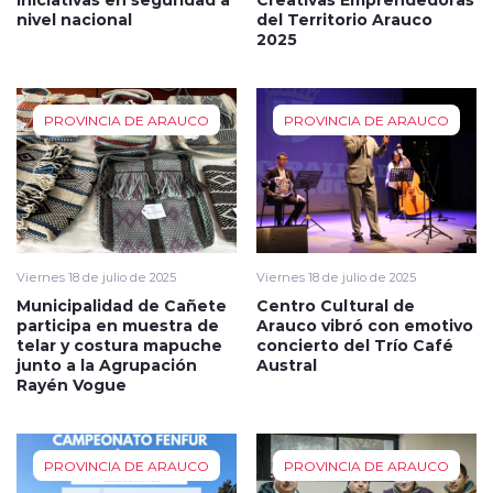
nivel nacional
del Territorio Arauco
2025
PROVINCIA DE ARAUCO
PROVINCIA DE ARAUCO
Viernes 18 de julio de 2025
Viernes 18 de julio de 2025
Municipalidad de Cañete
Centro Cultural de
participa en muestra de
Arauco vibró con emotivo
telar y costura mapuche
concierto del Trío Café
junto a la Agrupación
Austral
Rayén Vogue
PROVINCIA DE ARAUCO
PROVINCIA DE ARAUCO