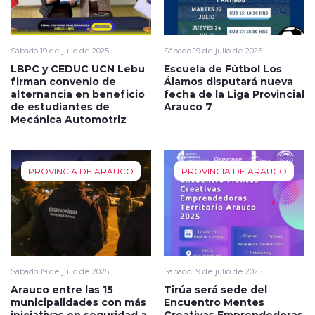
Sábado 19 de julio de 2025
Sábado 19 de julio de 2025
LBPC y CEDUC UCN Lebu
Escuela de Fútbol Los
firman convenio de
Álamos disputará nueva
alternancia en beneficio
fecha de la Liga Provincial
de estudiantes de
Arauco 7
Mecánica Automotriz
PROVINCIA DE ARAUCO
PROVINCIA DE ARAUCO
Sábado 19 de julio de 2025
Sábado 19 de julio de 2025
Arauco entre las 15
Tirúa será sede del
municipalidades con más
Encuentro Mentes
iniciativas en seguridad a
Creativas Emprendedoras