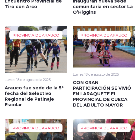
Encuentro Provincial de
inauguran nueva sede
Tiro con Arco
comunitaria en sector La
O’Higgins
PROVINCIA DE ARAUCO
PROVINCIA DE ARAUCO
Lunes 18 de agosto de 2025
Lunes 18 de agosto de 2025
CON GRAN
Arauco fue sede de la 5ª
PARTICIPACIÓN SE VIVIÓ
fecha del Selectivo
EN LARAQUETE EL
Regional de Patinaje
PROVINCIAL DE CUECA
Escolar
DEL ADULTO MAYOR
PROVINCIA DE ARAUCO
PROVINCIA DE ARAUCO