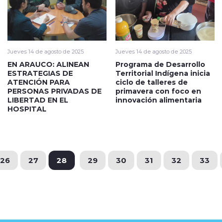
Jueves 14 de agosto de 2025
Jueves 14 de agosto de 2025
EN ARAUCO: ALINEAN
Programa de Desarrollo
ESTRATEGIAS DE
Territorial Indígena inicia
ATENCIÓN PARA
ciclo de talleres de
PERSONAS PRIVADAS DE
primavera con foco en
LIBERTAD EN EL
innovación alimentaria
HOSPITAL
26
27
28
29
30
31
32
33