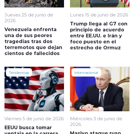
Jueves 25 de junio de
Lunes 15 de junio de 2026
2026
Trump llega al G7 con
Venezuela enfrenta
principio de acuerdo
una de sus peores
entre EE.UU. e Irán y
tragedias tras dos
foco puesto en el
terremotos que dejan
estrecho de Ormuz
cientos de fallecidos
Tendencias
Internacional
Viernes 5 de junio de 2026
Miércoles 3 de junio de
2026
EEUU busca tomar
Masivo ataque ruso
ventaja en la carrera