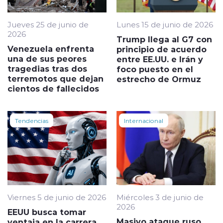
Jueves 25 de junio de
Lunes 15 de junio de 2026
2026
Trump llega al G7 con
Venezuela enfrenta
principio de acuerdo
una de sus peores
entre EE.UU. e Irán y
tragedias tras dos
foco puesto en el
terremotos que dejan
estrecho de Ormuz
cientos de fallecidos
Tendencias
Internacional
Viernes 5 de junio de 2026
Miércoles 3 de junio de
2026
EEUU busca tomar
Masivo ataque ruso
ventaja en la carrera