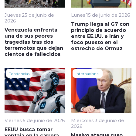
Jueves 25 de junio de
Lunes 15 de junio de 2026
2026
Trump llega al G7 con
Venezuela enfrenta
principio de acuerdo
una de sus peores
entre EE.UU. e Irán y
tragedias tras dos
foco puesto en el
terremotos que dejan
estrecho de Ormuz
cientos de fallecidos
Tendencias
Internacional
Viernes 5 de junio de 2026
Miércoles 3 de junio de
2026
EEUU busca tomar
Masivo ataque ruso
ventaja en la carrera