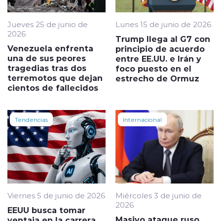
Jueves 25 de junio de
Lunes 15 de junio de 2026
2026
Trump llega al G7 con
Venezuela enfrenta
principio de acuerdo
una de sus peores
entre EE.UU. e Irán y
tragedias tras dos
foco puesto en el
terremotos que dejan
estrecho de Ormuz
cientos de fallecidos
Tendencias
Internacional
Viernes 5 de junio de 2026
Miércoles 3 de junio de
2026
EEUU busca tomar
Masivo ataque ruso
ventaja en la carrera