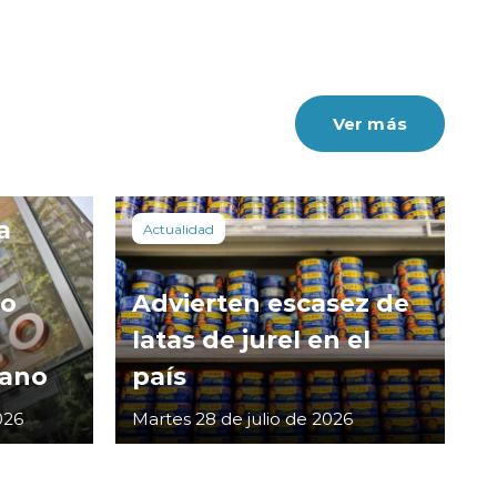
Ver más
a
Actualidad
co
Advierten escasez de
latas de jurel en el
cano
país
026
Martes 28 de julio de 2026