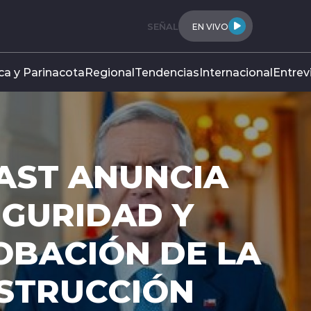
SEÑAL
EN VIVO
ca y Parinacota
Regional
Tendencias
Internacional
Entrev
A LEY: SENA
DESPACHO D
RECONSTRUC
Ahora la ley deberá superar la revisió