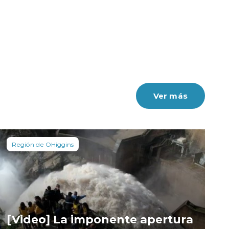
Ver más
Región de OHiggins
[Video] La imponente apertura