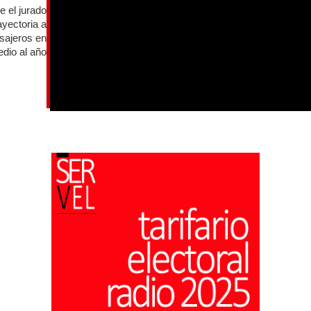
e el jurado
ayectoria a
asajeros en
dio al año