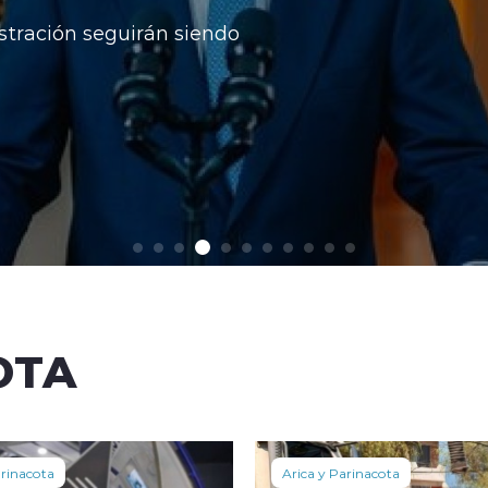
luego de recursos impuestos por la o
critican la norma por desigualdad terri
Ver más
OTA
arinacota
Arica y Parinacota