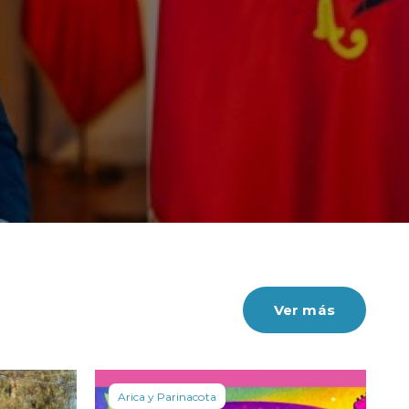
posición, desde donde
torial.
Ver más
Arica y Parinacota