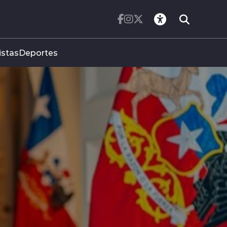
istas
Deportes
DO COMPLETA
E PROYECTO DE
CIÓ NACIONAL
n del Tribunal Constitucional