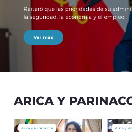
ARICA Y PARINAC
Arica y Parinacota
Arica y P