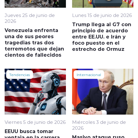
Jueves 25 de junio de
Lunes 15 de junio de 2026
2026
Trump llega al G7 con
Venezuela enfrenta
principio de acuerdo
una de sus peores
entre EE.UU. e Irán y
tragedias tras dos
foco puesto en el
terremotos que dejan
estrecho de Ormuz
cientos de fallecidos
Tendencias
Internacional
Viernes 5 de junio de 2026
Miércoles 3 de junio de
2026
EEUU busca tomar
Masivo ataque ruso
ventaja en la carrera