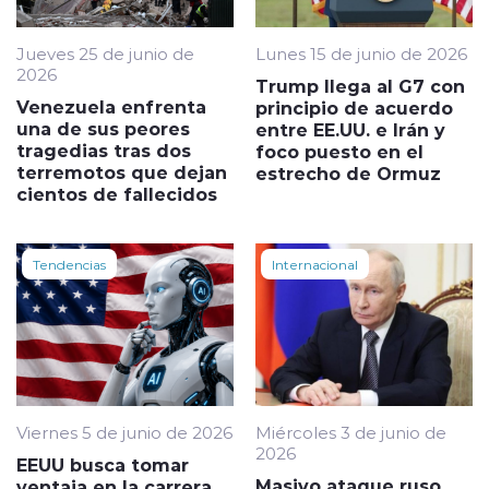
Jueves 25 de junio de
Lunes 15 de junio de 2026
2026
Trump llega al G7 con
Venezuela enfrenta
principio de acuerdo
una de sus peores
entre EE.UU. e Irán y
tragedias tras dos
foco puesto en el
terremotos que dejan
estrecho de Ormuz
cientos de fallecidos
Tendencias
Internacional
Viernes 5 de junio de 2026
Miércoles 3 de junio de
2026
EEUU busca tomar
Masivo ataque ruso
ventaja en la carrera