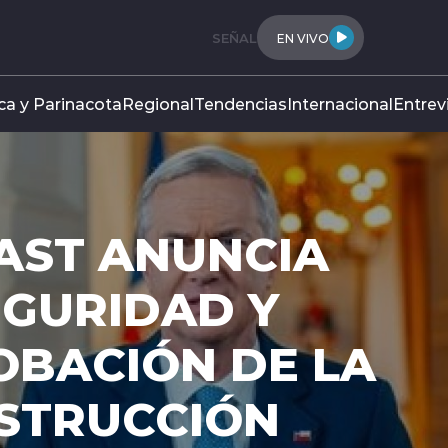
SEÑAL
EN VIVO
ca y Parinacota
Regional
Tendencias
Internacional
Entrev
AST ANUNCIA
EGURIDAD Y
OBACIÓN DE LA
NSTRUCCIÓN