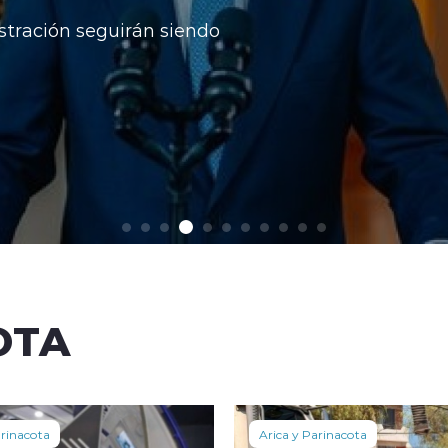
stración seguirán siendo
OTA
arinacota
Arica y Parinacota