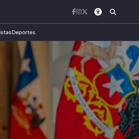
istas
Deportes