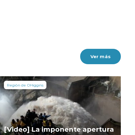
Ver más
Región de OHiggins
[Video] La imponente apertura