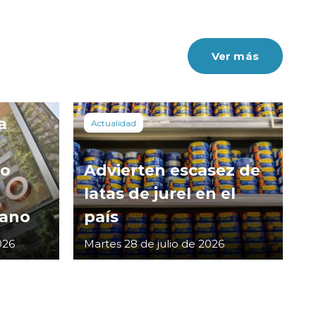
Ver más
a
Actualidad
co
Advierten escasez de
latas de jurel en el
cano
país
026
Martes 28 de julio de 2026