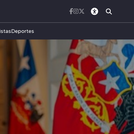
istas
Deportes