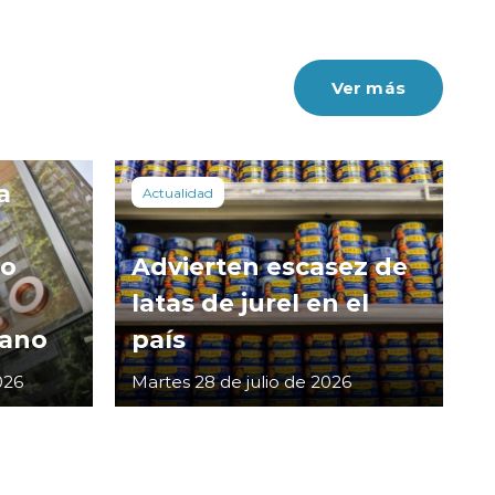
Ver más
a
Actualidad
co
Advierten escasez de
latas de jurel en el
cano
país
026
Martes 28 de julio de 2026