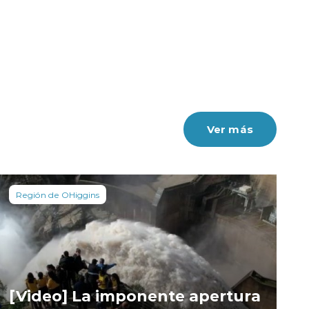
Ver más
Región de OHiggins
[Video] La imponente apertura