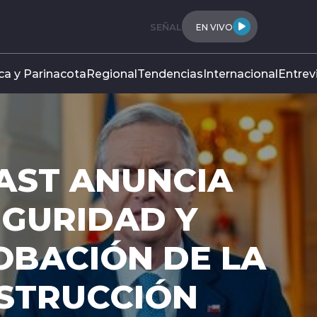
SEÑAL
EN VIVO
ca y Parinacota
Regional
Tendencias
Internacional
Entrev
AST ANUNCIA
EGURIDAD Y
OBACIÓN DE LA
NSTRUCCIÓN