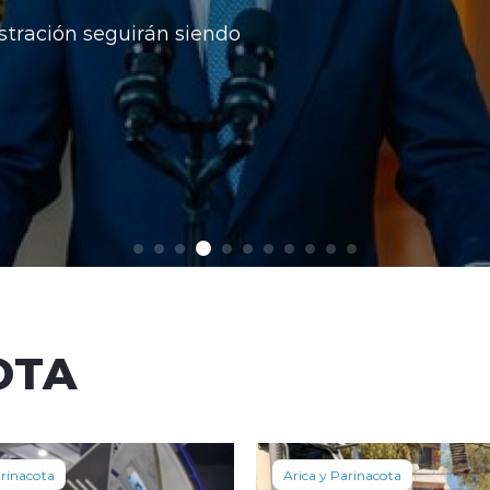
stración seguirán siendo
OTA
arinacota
Arica y Parinacota