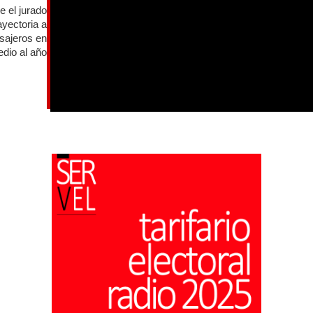
e el jurado
ayectoria a
asajeros en
dio al año