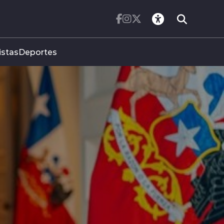
istas
Deportes