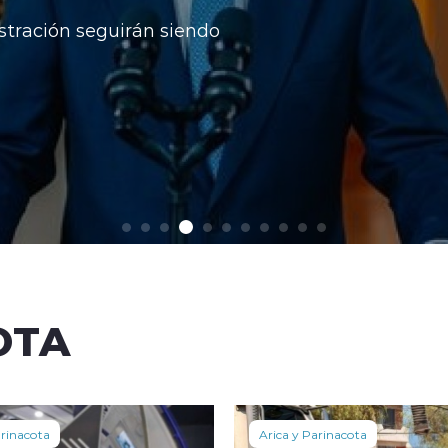
stración seguirán siendo
OTA
arinacota
Arica y Parinacota