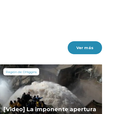
Ver más
Región de OHiggins
[Video] La imponente apertura