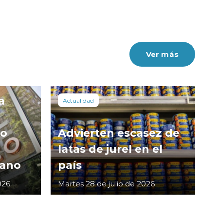
Ver más
a
Actualidad
co
Advierten escasez de
latas de jurel en el
cano
país
026
Martes 28 de julio de 2026