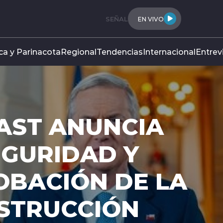
SEÑAL
EN VIVO
ca y Parinacota
Regional
Tendencias
Internacional
Entrev
AST ANUNCIA
EGURIDAD Y
OBACIÓN DE LA
NSTRUCCIÓN