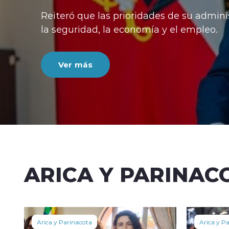
ades de su administración seguirán siendo
ía y el empleo.
ARICA Y PARINAC
Arica y Parinacota
Arica y P