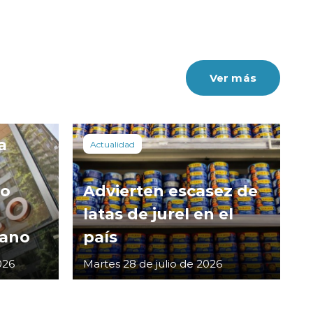
Ver más
a
Actualidad
co
Advierten escasez de
latas de jurel en el
cano
país
026
Martes 28 de julio de 2026