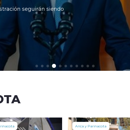
OTA
arinacota
Arica y Parinacota