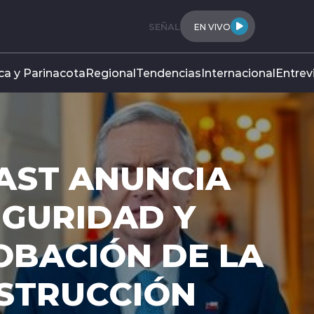
SEÑAL
EN VIVO
ca y Parinacota
Regional
Tendencias
Internacional
Entrev
IA
 LA