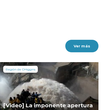
Ver más
Región de OHiggins
[Video] La imponente apertura