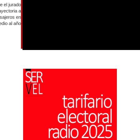
e el jurado
ayectoria a
asajeros en
dio al año