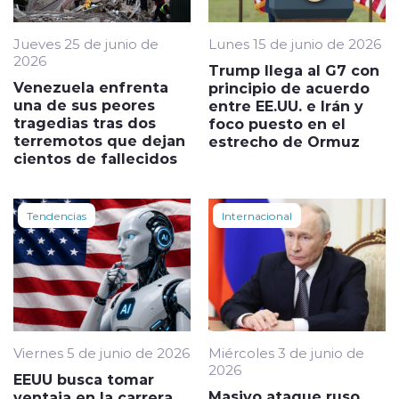
Jueves 25 de junio de
Lunes 15 de junio de 2026
2026
Trump llega al G7 con
Venezuela enfrenta
principio de acuerdo
una de sus peores
entre EE.UU. e Irán y
tragedias tras dos
foco puesto en el
terremotos que dejan
estrecho de Ormuz
cientos de fallecidos
Tendencias
Internacional
Viernes 5 de junio de 2026
Miércoles 3 de junio de
2026
EEUU busca tomar
Masivo ataque ruso
ventaja en la carrera