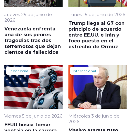
Jueves 25 de junio de
Lunes 15 de junio de 2026
2026
Trump llega al G7 con
Venezuela enfrenta
principio de acuerdo
una de sus peores
entre EE.UU. e Irán y
tragedias tras dos
foco puesto en el
terremotos que dejan
estrecho de Ormuz
cientos de fallecidos
Tendencias
Internacional
Viernes 5 de junio de 2026
Miércoles 3 de junio de
2026
EEUU busca tomar
Masivo ataque ruso
ventaja en la carrera