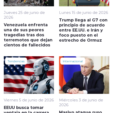
Jueves 25 de junio de
Lunes 15 de junio de 2026
2026
Trump llega al G7 con
Venezuela enfrenta
principio de acuerdo
una de sus peores
entre EE.UU. e Irán y
tragedias tras dos
foco puesto en el
terremotos que dejan
estrecho de Ormuz
cientos de fallecidos
Tendencias
Internacional
Viernes 5 de junio de 2026
Miércoles 3 de junio de
2026
EEUU busca tomar
Masivo ataque ruso
ventaja en la carrera