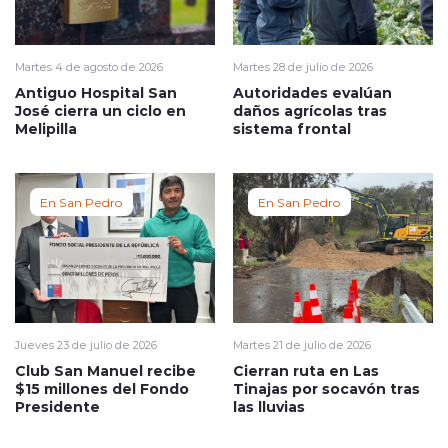
Martes 4 de agosto de 2026
Martes 28 de julio de 2026
Antiguo Hospital San
Autoridades evalúan
José cierra un ciclo en
daños agrícolas tras
Melipilla
sistema frontal
En San Pedro
En San Pedro
Jueves 23 de julio de 2026
Martes 21 de julio de 2026
Club San Manuel recibe
Cierran ruta en Las
$15 millones del Fondo
Tinajas por socavón tras
Presidente
las lluvias