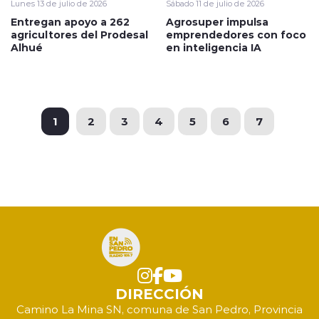
Lunes 13 de julio de 2026
Sábado 11 de julio de 2026
Entregan apoyo a 262
Agrosuper impulsa
agricultores del Prodesal
emprendedores con foco
Alhué
en inteligencia IA
1
2
3
4
5
6
7
DIRECCIÓN
Camino La Mina SN, comuna de San Pedro, Provincia