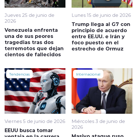
Jueves 25 de junio de
Lunes 15 de junio de 2026
2026
Trump llega al G7 con
Venezuela enfrenta
principio de acuerdo
una de sus peores
entre EE.UU. e Irán y
tragedias tras dos
foco puesto en el
terremotos que dejan
estrecho de Ormuz
cientos de fallecidos
Tendencias
Internacional
Viernes 5 de junio de 2026
Miércoles 3 de junio de
2026
EEUU busca tomar
Masivo ataque ruso
ventaja en la carrera