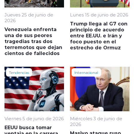
Jueves 25 de junio de
Lunes 15 de junio de 2026
2026
Trump llega al G7 con
Venezuela enfrenta
principio de acuerdo
una de sus peores
entre EE.UU. e Irán y
tragedias tras dos
foco puesto en el
terremotos que dejan
estrecho de Ormuz
cientos de fallecidos
Tendencias
Internacional
Viernes 5 de junio de 2026
Miércoles 3 de junio de
2026
EEUU busca tomar
Masivo ataque ruso
ventaja en la carrera