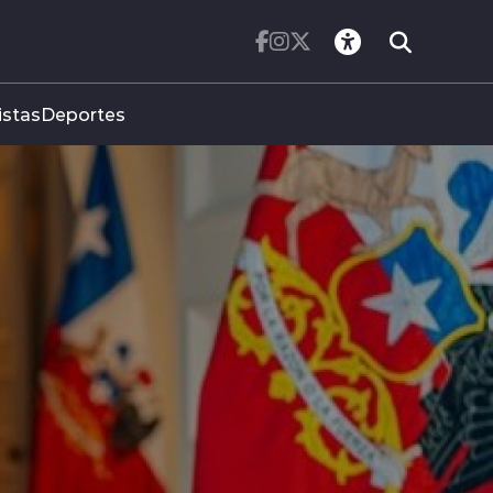
istas
Deportes