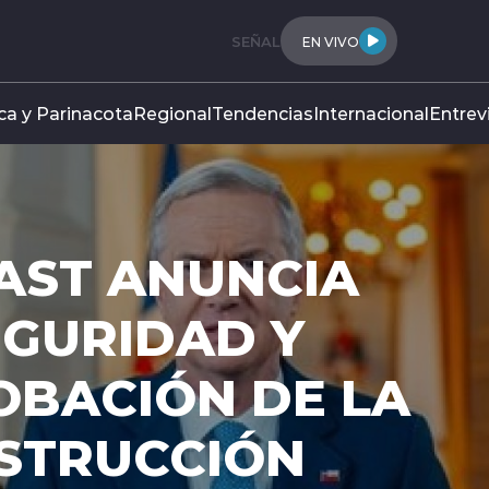
SEÑAL
EN VIVO
ca y Parinacota
Regional
Tendencias
Internacional
Entrev
AST ANUNCIA
EGURIDAD Y
OBACIÓN DE LA
NSTRUCCIÓN