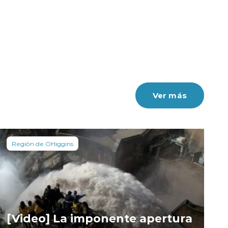
Ver más
Región de OHiggins
[Video] La imponente apertura