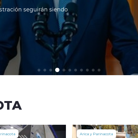
stración seguirán siendo
OTA
arinacota
Arica y Parinacota