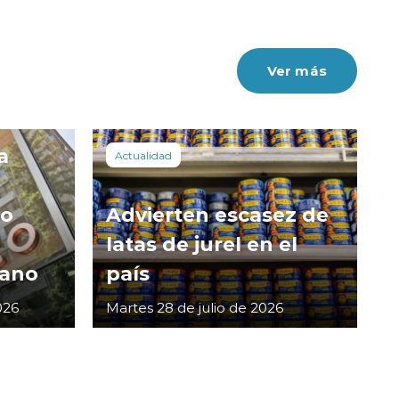
Ver más
a
Actualidad
co
Advierten escasez de
latas de jurel en el
cano
país
026
Martes 28 de julio de 2026