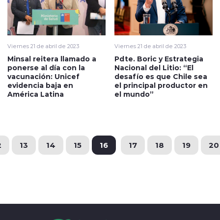
Viernes 21 de abril de 2023
Viernes 21 de abril de 2023
Minsal reitera llamado a
Pdte. Boric y Estrategia
ponerse al día con la
Nacional del Litio: “El
vacunación: Unicef
desafío es que Chile sea
evidencia baja en
el principal productor en
América Latina
el mundo”
2
13
14
15
16
17
18
19
20