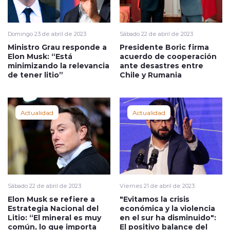
Domingo 23 de abril de 2023
Sábado 22 de abril de 2023
Ministro Grau responde a
Presidente Boric firma
Elon Musk: “Está
acuerdo de cooperación
minimizando la relevancia
ante desastres entre
de tener litio”
Chile y Rumania
Actualidad
Actualidad
Sábado 22 de abril de 2023
Viernes 21 de abril de 2023
Elon Musk se refiere a
"Evitamos la crisis
Estrategia Nacional del
económica y la violencia
Litio: “El mineral es muy
en el sur ha disminuido":
común, lo que importa
El positivo balance del