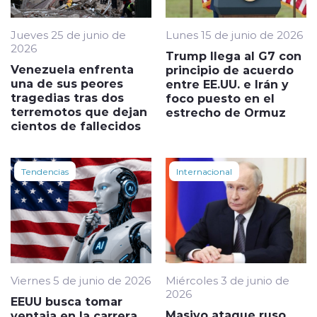
Jueves 25 de junio de
Lunes 15 de junio de 2026
2026
Trump llega al G7 con
Venezuela enfrenta
principio de acuerdo
una de sus peores
entre EE.UU. e Irán y
tragedias tras dos
foco puesto en el
terremotos que dejan
estrecho de Ormuz
cientos de fallecidos
Tendencias
Internacional
Viernes 5 de junio de 2026
Miércoles 3 de junio de
2026
EEUU busca tomar
Masivo ataque ruso
ventaja en la carrera