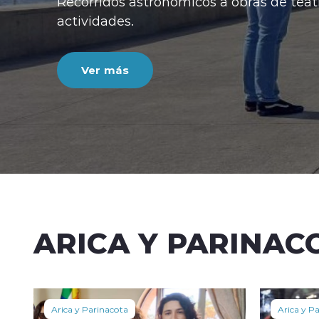
Recorridos astronómicos a obras de teatr
actividades.
Ver más
ARICA Y PARINAC
Arica y Parinacota
Arica y P