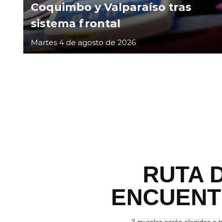
Coquimbo y Valparaíso tras
sistema frontal
Martes 4 de agosto de 2026
RUTA 
ENCUEN
7 murales serán elegidos a t