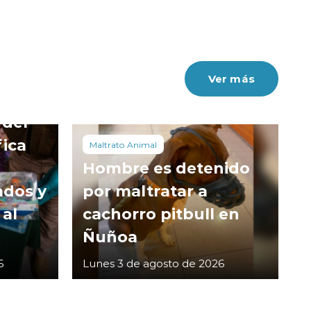
Ver más
 del
fica
Maltrato Animal
Hombre es detenido
ados y
por maltratar a
 al
cachorro pitbull en
Ñuñoa
6
Lunes 3 de agosto de 2026