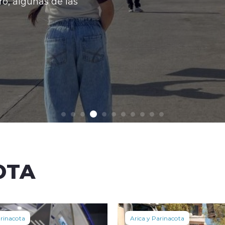
o, algunas de las
OTA
arinacota
Arica y Parinacota