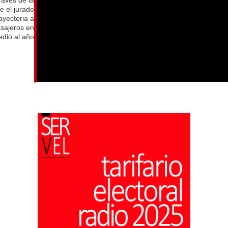
e el jurado
ayectoria a
asajeros en
dio al año