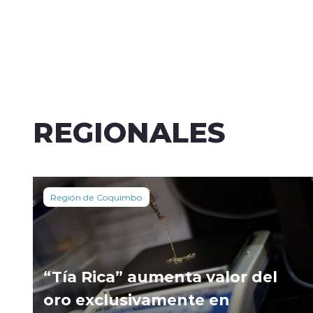
REGIONALES
Región de Coquimbo
“Tía Rica” aumenta valor del
oro exclusivamente en