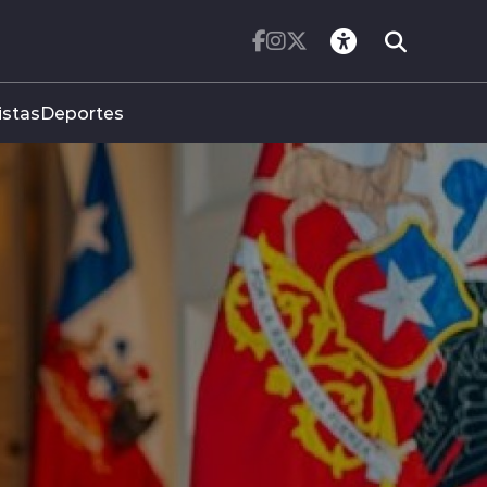
istas
Deportes