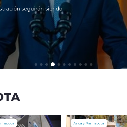
stración seguirán siendo
OTA
arinacota
Arica y Parinacota