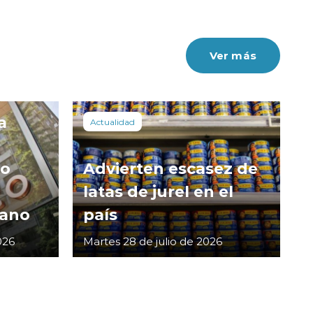
Ver más
a
Actualidad
co
Advierten escasez de
latas de jurel en el
cano
país
026
Martes 28 de julio de 2026