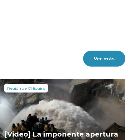
Ver más
Región de OHiggins
[Video] La imponente apertura