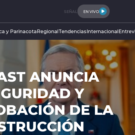
SEÑAL
EN VIVO
ca y Parinacota
Regional
Tendencias
Internacional
Entrev
AST ANUNCIA
EGURIDAD Y
OBACIÓN DE LA
NSTRUCCIÓN