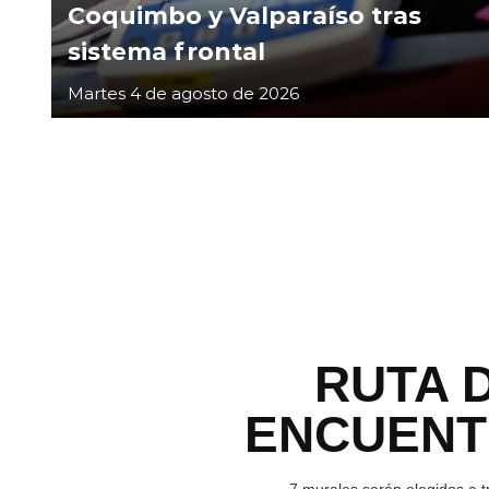
Coquimbo y Valparaíso tras
sistema frontal
Martes 4 de agosto de 2026
RUTA 
ENCUEN
7 murales serán elegidos a t