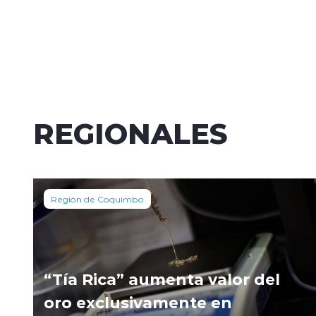
REGIONALES
Región de Coquimbo
“Tía Rica” aumenta valor del
oro exclusivamente en