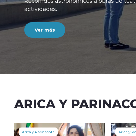
Recorridos astronómicos a obras de teatr
actividades.
Ver más
ARICA Y PARINAC
Arica y Parinacota
Arica y P