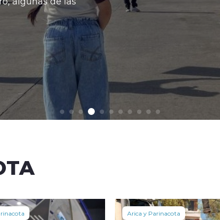
o, algunas de las
OTA
arinacota
Arica y Parinacota