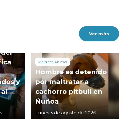
Ver más
 del
fica
Maltrato Animal
Hombre es detenido
ados y
por maltratar a
 al
cachorro pitbull en
Ñuñoa
6
Lunes 3 de agosto de 2026