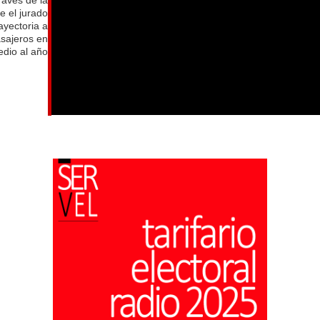
e el jurado
ayectoria a
asajeros en
dio al año