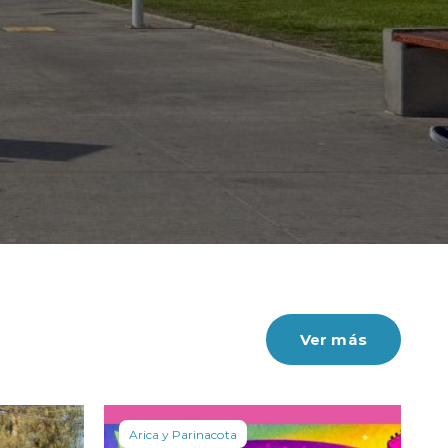
ja acumulada se consolidó en un 3,5%.
Ver más
Arica y Parinacota