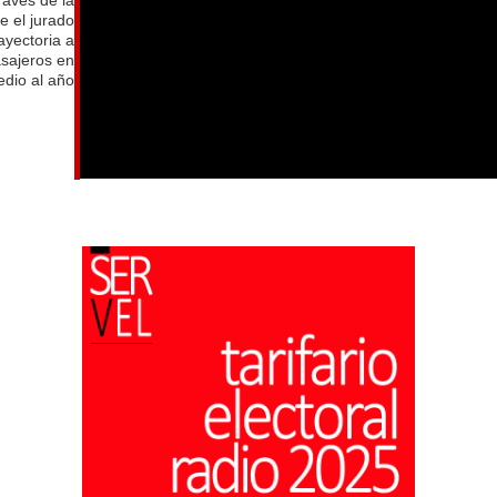
e el jurado
ayectoria a
asajeros en
dio al año