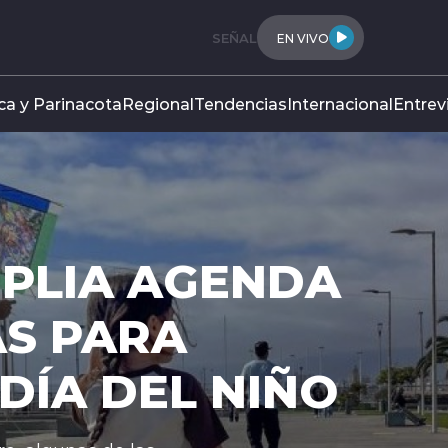
SEÑAL
EN VIVO
ca y Parinacota
Regional
Tendencias
Internacional
Entrev
IPC 
DE 0
EL ME