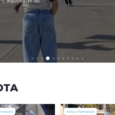
Con esto la ba
Ver más
OTA
arinacota
Arica y Parinacota