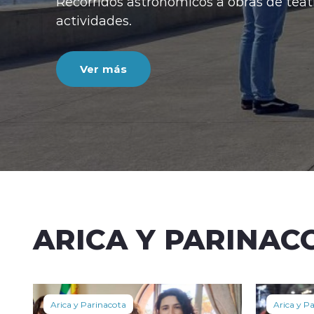
ARICA Y PARINAC
Arica y Parinacota
Arica y P