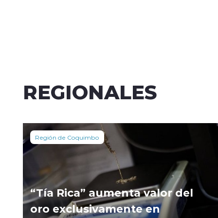
REGIONALES
Región de Coquimbo
“Tía Rica” aumenta valor del
oro exclusivamente en