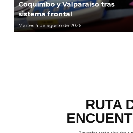
Coquimbo y Valparaíso tras
sistema frontal
Martes 4 de agosto de 2026
RUTA 
ENCUEN
7 murales serán elegidos a t