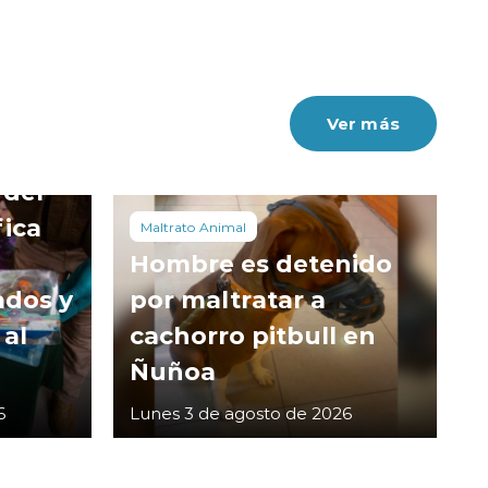
Ver más
 del
fica
Maltrato Animal
Hombre es detenido
ados y
por maltratar a
 al
cachorro pitbull en
Ñuñoa
6
Lunes 3 de agosto de 2026