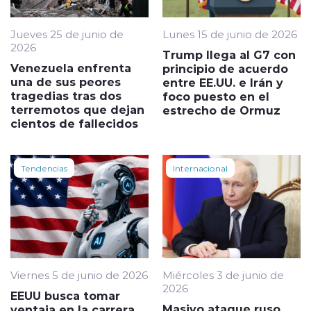
Jueves 25 de junio de
Lunes 15 de junio de 2026
2026
Trump llega al G7 con
Venezuela enfrenta
principio de acuerdo
una de sus peores
entre EE.UU. e Irán y
tragedias tras dos
foco puesto en el
terremotos que dejan
estrecho de Ormuz
cientos de fallecidos
Tendencias
Internacional
Viernes 5 de junio de 2026
Miércoles 3 de junio de
2026
EEUU busca tomar
Masivo ataque ruso
ventaja en la carrera