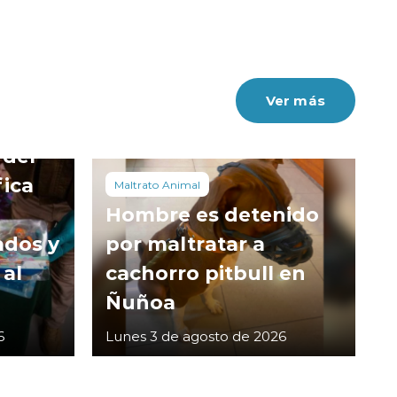
Ver más
 del
fica
Maltrato Animal
Hombre es detenido
ados y
por maltratar a
 al
cachorro pitbull en
Ñuñoa
6
Lunes 3 de agosto de 2026