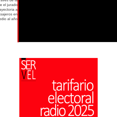
e el jurado
ayectoria a
asajeros en
dio al año