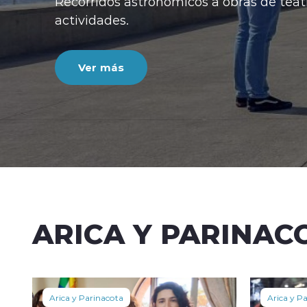
Recorridos astronómicos a obras de teatro, alg
actividades.
Ver más
ARICA Y PARINAC
Arica y Parinacota
Arica y P