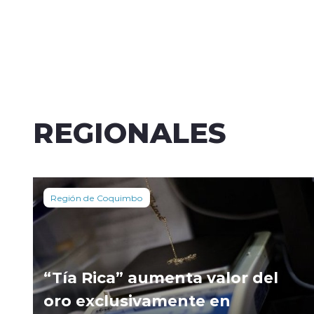
REGIONALES
Región de Coquimbo
“Tía Rica” aumenta valor del
oro exclusivamente en