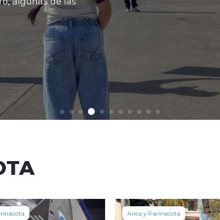
unas de las
OTA
arinacota
Arica y Parinacota