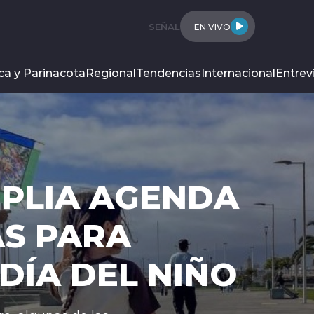
SEÑAL
EN VIVO
ca y Parinacota
Regional
Tendencias
Internacional
Entrev
LIA AGENDA
PARA
A DEL NIÑO