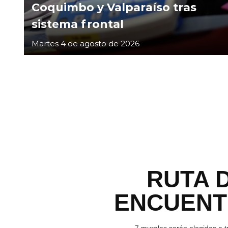
Coquimbo y Valparaíso tras
sistema frontal
Martes 4 de agosto de 2026
RUTA 
ENCUEN
7 murales serán elegidos a t