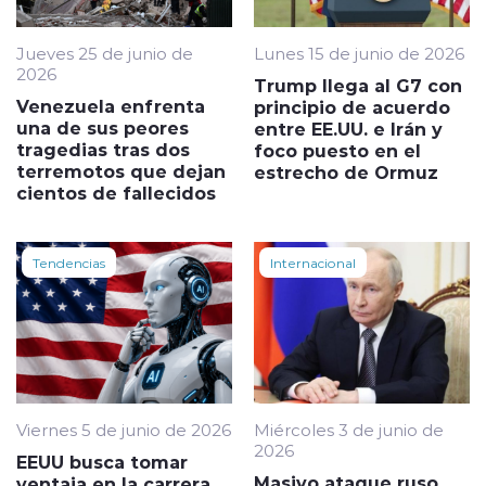
Jueves 25 de junio de
Lunes 15 de junio de 2026
2026
Trump llega al G7 con
Venezuela enfrenta
principio de acuerdo
una de sus peores
entre EE.UU. e Irán y
tragedias tras dos
foco puesto en el
terremotos que dejan
estrecho de Ormuz
cientos de fallecidos
Tendencias
Internacional
Viernes 5 de junio de 2026
Miércoles 3 de junio de
2026
EEUU busca tomar
Masivo ataque ruso
ventaja en la carrera