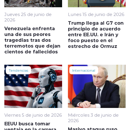
Jueves 25 de junio de
Lunes 15 de junio de 2026
2026
Trump llega al G7 con
Venezuela enfrenta
principio de acuerdo
una de sus peores
entre EE.UU. e Irán y
tragedias tras dos
foco puesto en el
terremotos que dejan
estrecho de Ormuz
cientos de fallecidos
Tendencias
Internacional
Viernes 5 de junio de 2026
Miércoles 3 de junio de
2026
EEUU busca tomar
Masivo ataque ruso
ventaja en la carrera