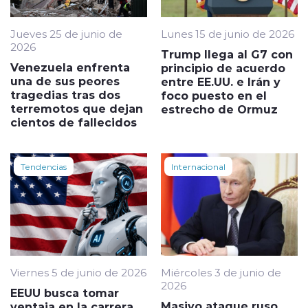
Jueves 25 de junio de
Lunes 15 de junio de 2026
2026
Trump llega al G7 con
Venezuela enfrenta
principio de acuerdo
una de sus peores
entre EE.UU. e Irán y
tragedias tras dos
foco puesto en el
terremotos que dejan
estrecho de Ormuz
cientos de fallecidos
Tendencias
Internacional
Viernes 5 de junio de 2026
Miércoles 3 de junio de
2026
EEUU busca tomar
Masivo ataque ruso
ventaja en la carrera