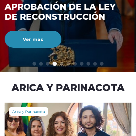
DE RECONSTRUCCIÓ
NACIONAL
Ver más
modo claro
ARICA Y PARINACOTA
Arica y Parinacota