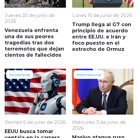
Jueves 25 de junio de
Lunes 15 de junio de 2026
2026
Trump llega al G7 con
Venezuela enfrenta
principio de acuerdo
una de sus peores
entre EE.UU. e Irán y
tragedias tras dos
foco puesto en el
terremotos que dejan
estrecho de Ormuz
cientos de fallecidos
Tendencias
Internacional
Viernes 5 de junio de 2026
Miércoles 3 de junio de
2026
EEUU busca tomar
Masivo ataque ruso
ventaja en la carrera