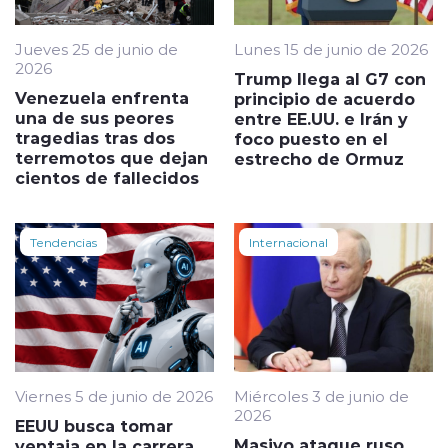
Jueves 25 de junio de
Lunes 15 de junio de 2026
2026
Trump llega al G7 con
Venezuela enfrenta
principio de acuerdo
una de sus peores
entre EE.UU. e Irán y
tragedias tras dos
foco puesto en el
terremotos que dejan
estrecho de Ormuz
cientos de fallecidos
Tendencias
Internacional
Viernes 5 de junio de 2026
Miércoles 3 de junio de
2026
EEUU busca tomar
Masivo ataque ruso
ventaja en la carrera