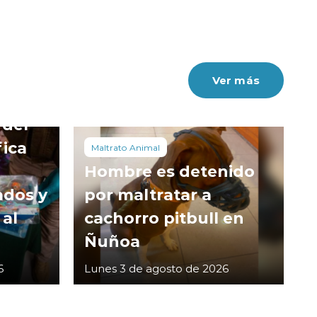
Ver más
 del
fica
Maltrato Animal
Hombre es detenido
ados y
por maltratar a
 al
cachorro pitbull en
Ñuñoa
6
Lunes 3 de agosto de 2026