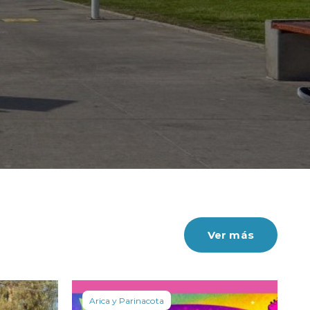
Con esto la baja acumulada se consol
Ver más
Ver más
Arica y Parinacota