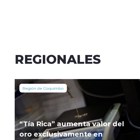
REGIONALES
Región de Coquimbo
“Tía Rica” aumenta valor del
oro exclusivamente en