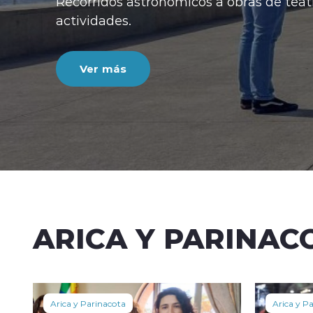
atro, algunas de las
ARICA Y PARINAC
Arica y Parinacota
Arica y P