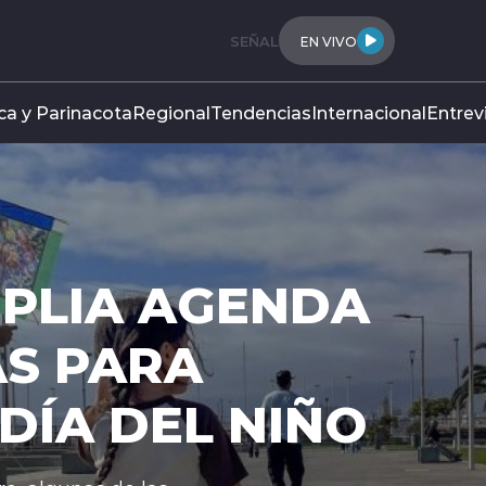
SEÑAL
EN VIVO
ca y Parinacota
Regional
Tendencias
Internacional
Entrev