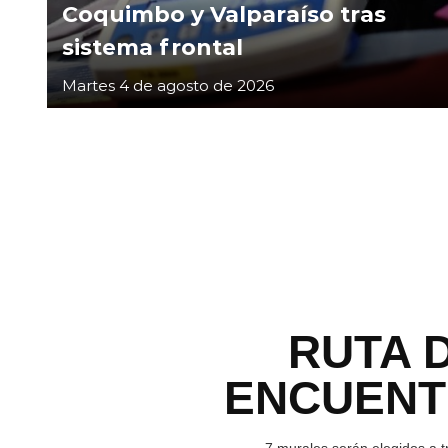
Coquimbo y Valparaíso tras
sistema frontal
Martes 4 de agosto de 2026
RUTA 
ENCUEN
7 murales serán elegidos a t