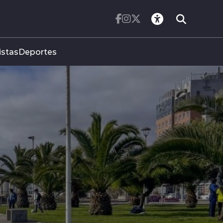
istas
Deportes
IPC REGISTR
DE 0,1 POR 
EL MES DE JU