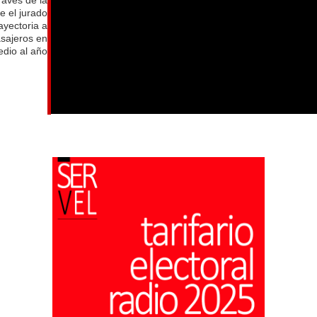
e el jurado
ayectoria a
asajeros en
dio al año