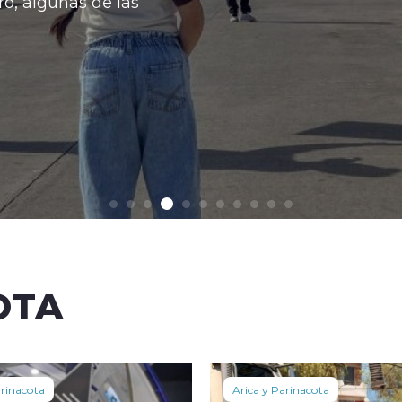
OTA
arinacota
Arica y Parinacota