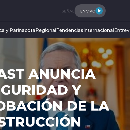
SEÑAL
EN VIVO
ca y Parinacota
Regional
Tendencias
Internacional
Entrev
AST ANUNCIA
EGURIDAD Y
OBACIÓN DE LA
NSTRUCCIÓN