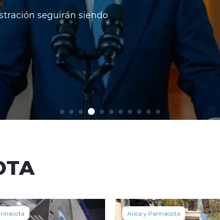
stración seguirán siendo
OTA
arinacota
Arica y Parinacota