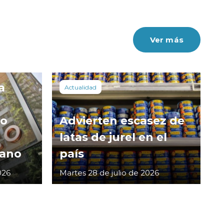
Ver más
a
Actualidad
co
Advierten escasez de
latas de jurel en el
cano
país
026
Martes 28 de julio de 2026