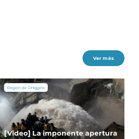
Ver más
Región de OHiggins
[Video] La imponente apertura