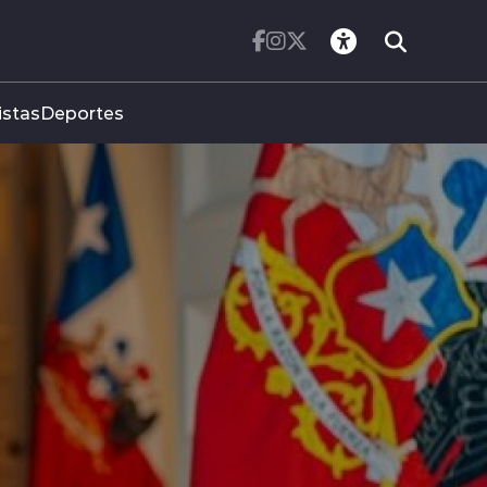
istas
Deportes