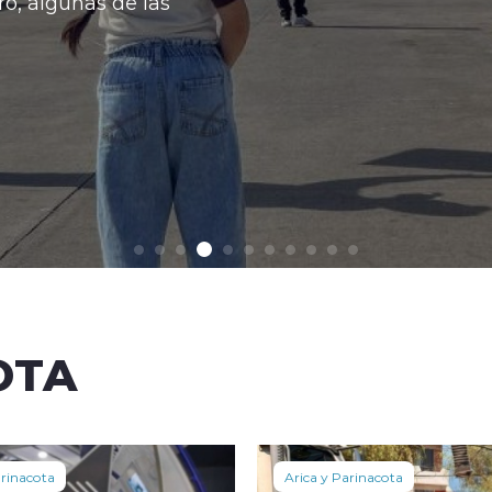
las
OTA
arinacota
Arica y Parinacota