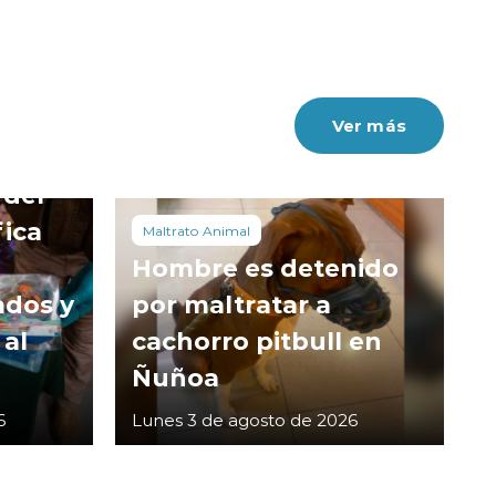
Ver más
 del
fica
Maltrato Animal
Hombre es detenido
ados y
por maltratar a
 al
cachorro pitbull en
Ñuñoa
6
Lunes 3 de agosto de 2026