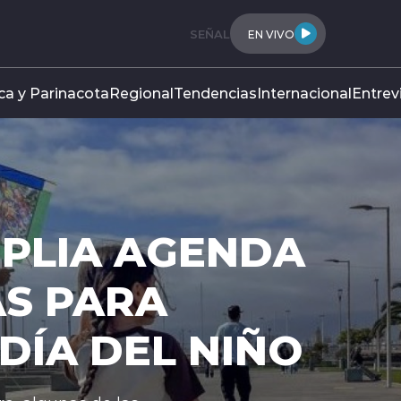
SEÑAL
EN VIVO
ca y Parinacota
Regional
Tendencias
Internacional
Entrev
 AGENDA
RA
DEL NIÑO