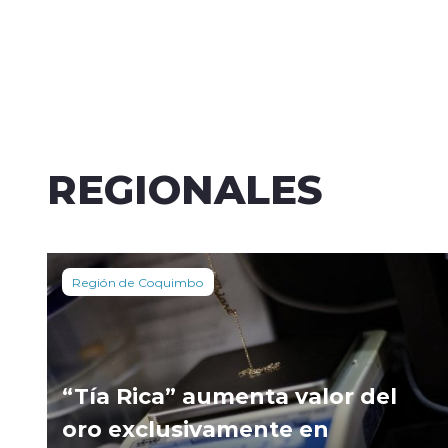
REGIONALES
Región de Coquimbo
“Tía Rica” aumenta valor del
oro exclusivamente en