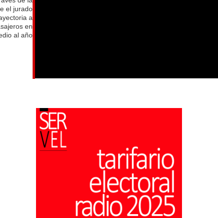
e el jurado
ayectoria a
asajeros en
dio al año