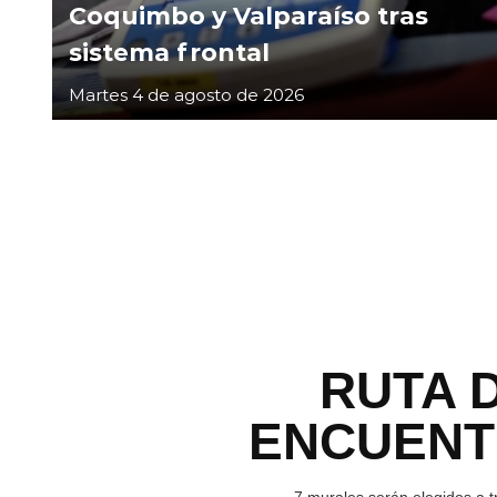
Coquimbo y Valparaíso tras
sistema frontal
Martes 4 de agosto de 2026
RUTA 
ENCUEN
7 murales serán elegidos a t