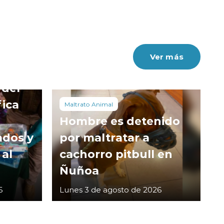
Ver más
 del
fica
Maltrato Animal
Hombre es detenido
ados y
por maltratar a
 al
cachorro pitbull en
Ñuñoa
6
Lunes 3 de agosto de 2026