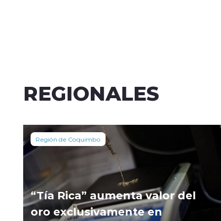
REGIONALES
Región de Coquimbo
“Tía Rica” aumenta valor del
oro exclusivamente en