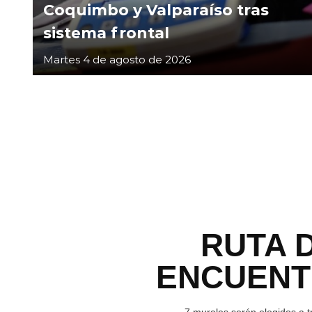
Coquimbo y Valparaíso tras
sistema frontal
Martes 4 de agosto de 2026
RUTA 
ENCUEN
7 murales serán elegidos a t