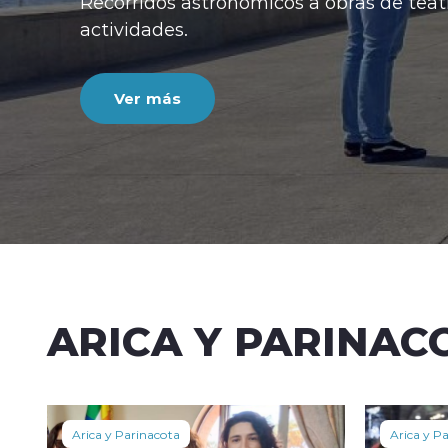
Recorridos astronómicos a obras de teatr
actividades.
Ver más
ARICA Y PARINAC
Arica y Parinacota
Arica y P