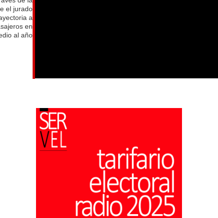
e el jurado
ayectoria a
asajeros en
dio al año