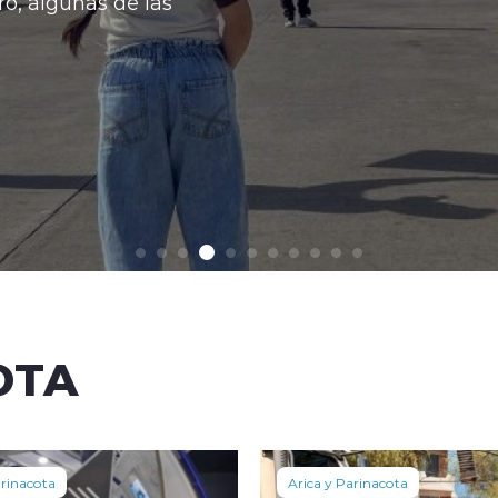
o, algunas de las
OTA
arinacota
Arica y Parinacota