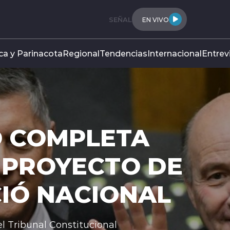
SEÑAL
EN VIVO
ca y Parinacota
Regional
Tendencias
Internacional
Entrev
O COMPLETA
 PROYECTO DE
IÓ NACIONAL
el Tribunal Constitucional