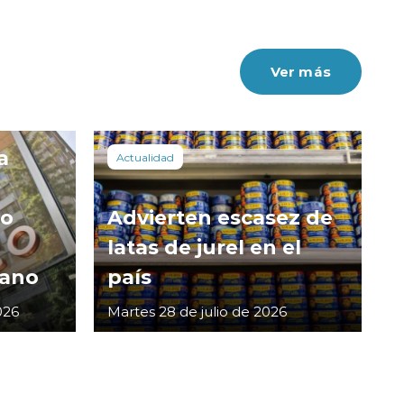
Ver más
a
Actualidad
co
Advierten escasez de
latas de jurel en el
cano
país
026
Martes 28 de julio de 2026