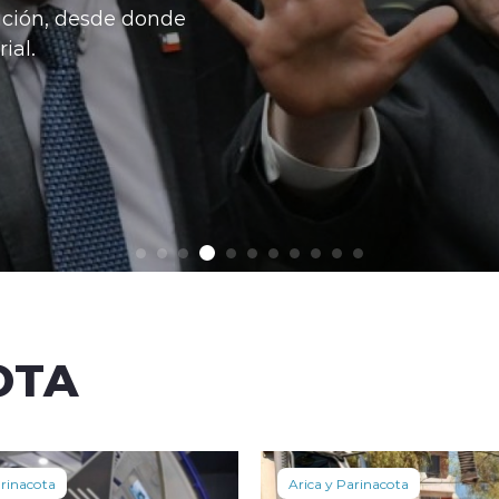
ición, desde donde
ial.
OTA
arinacota
Arica y Parinacota