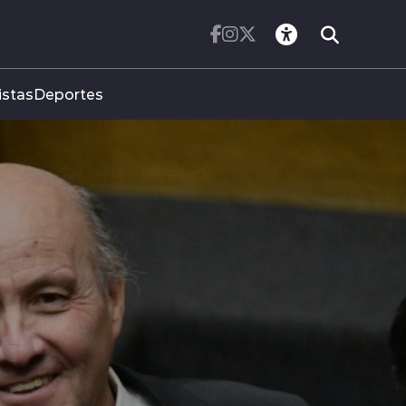
istas
Deportes