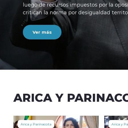
luego de recursos impuestos por la opos
critican la norma por desigualdad territor
Ver más
ARICA Y PARINAC
Arica y Parinacota
Arica y P