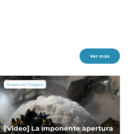
Ver más
Región de OHiggins
[Video] La imponente apertura