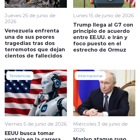
Jueves 25 de junio de
Lunes 15 de junio de 2026
2026
Trump llega al G7 con
Venezuela enfrenta
principio de acuerdo
una de sus peores
entre EE.UU. e Irán y
tragedias tras dos
foco puesto en el
terremotos que dejan
estrecho de Ormuz
cientos de fallecidos
Tendencias
Internacional
Viernes 5 de junio de 2026
Miércoles 3 de junio de
2026
EEUU busca tomar
Masivo ataque ruso
ventaja en la carrera