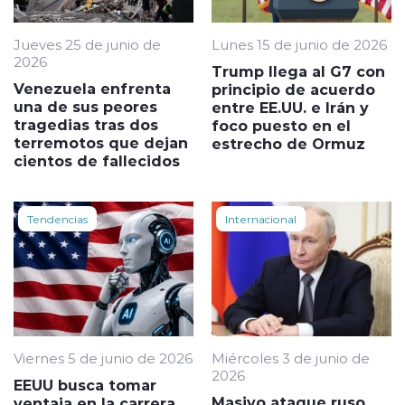
Jueves 25 de junio de
Lunes 15 de junio de 2026
2026
Trump llega al G7 con
Venezuela enfrenta
principio de acuerdo
una de sus peores
entre EE.UU. e Irán y
tragedias tras dos
foco puesto en el
terremotos que dejan
estrecho de Ormuz
cientos de fallecidos
Tendencias
Internacional
Viernes 5 de junio de 2026
Miércoles 3 de junio de
2026
EEUU busca tomar
Masivo ataque ruso
ventaja en la carrera