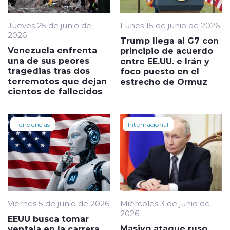
Jueves 25 de junio de
Lunes 15 de junio de 2026
2026
Trump llega al G7 con
Venezuela enfrenta
principio de acuerdo
una de sus peores
entre EE.UU. e Irán y
tragedias tras dos
foco puesto en el
terremotos que dejan
estrecho de Ormuz
cientos de fallecidos
Tendencias
Internacional
Viernes 5 de junio de 2026
Miércoles 3 de junio de
2026
EEUU busca tomar
Masivo ataque ruso
ventaja en la carrera