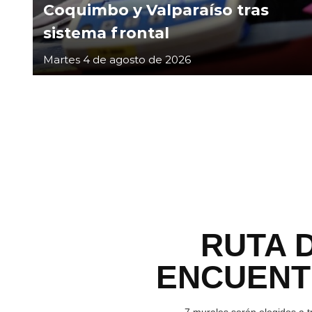
Coquimbo y Valparaíso tras
sistema frontal
Martes 4 de agosto de 2026
RUTA 
ENCUEN
7 murales serán elegidos a t