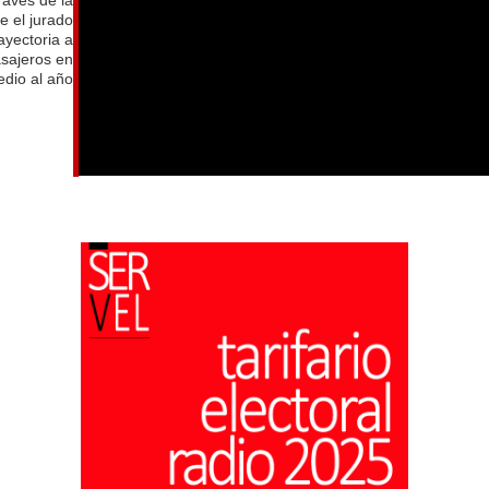
e el jurado
ayectoria a
asajeros en
dio al año