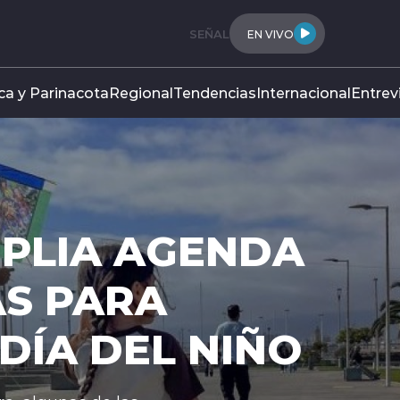
SEÑAL
EN VIVO
ca y Parinacota
Regional
Tendencias
Internacional
Entrev
IPC REGISTR
DE 0,1 POR 
EL MES DE JU