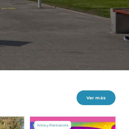
idó en un 3,5%.
Ver más
Arica y Parinacota