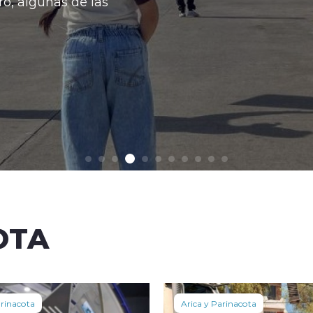
Con esto la baja acumulada se consol
Ver más
OTA
arinacota
Arica y Parinacota