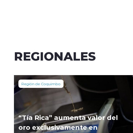
REGIONALES
Región de Coquimbo
“Tía Rica” aumenta valor del
oro exclusivamente en