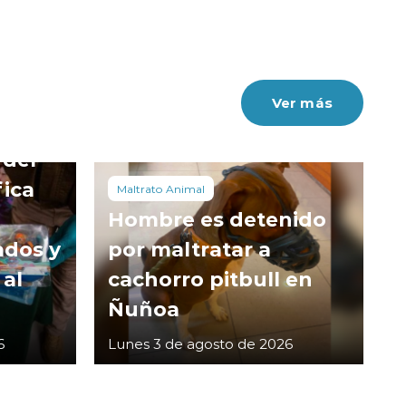
Ver más
 del
fica
Maltrato Animal
Hombre es detenido
ados y
por maltratar a
 al
cachorro pitbull en
Ñuñoa
6
Lunes 3 de agosto de 2026