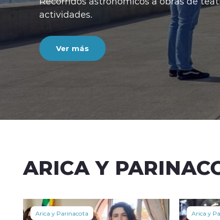
ARICA Y PARINAC
Arica y Parinacota
Arica y P