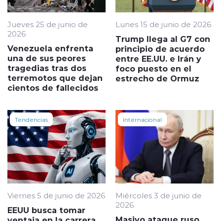
Jueves 25 de junio de
Lunes 15 de junio de 2026
2026
Trump llega al G7 con
Venezuela enfrenta
principio de acuerdo
una de sus peores
entre EE.UU. e Irán y
tragedias tras dos
foco puesto en el
terremotos que dejan
estrecho de Ormuz
cientos de fallecidos
Tendencias
Internacional
Viernes 5 de junio de 2026
Miércoles 3 de junio de
2026
EEUU busca tomar
Masivo ataque ruso
ventaja en la carrera